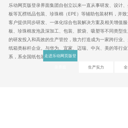
乐动网页版登录界面集团自创立以来一直从事研发、设计、
板等瓦楞纸品包装、珍珠棉（EPE）等辅助包装材料，并
客户提供同步研发、一体化综合包装解决方案及相关增值服
板、珍珠棉发泡及深加工、包装、胶袋、吸塑等不同类型生
的研发投入和高效的生产管控，致力打造成为一家跨行业、
纸箱类标杆企业。与华为、宜家、迈瑞、中兴、美的等行业
走进乐动网页版登
系，系全国纸包装行业50强企业。
录界面
生产实力
全