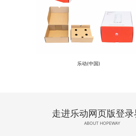
乐动(中国)
走进乐动网页版登录
ABOUT HOPEWAY