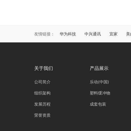
友情链接：
华为科技
中兴通讯
宜家
美
关于我们
产品展示
公司简介
乐动(中国)
组织架构
塑料缓冲物
发展历程
成套包装
荣誉资质