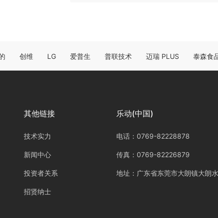
的
创维
LG
爱普生
普联技术
迈瑞 PLUS
泰森食
其他链接
乐动(中国)
技术实力
电话：0769-82228878
新闻中心
传真：0769-82226879
投资者关系
地址：广东省东莞市大朗镇大朗水新
招贤纳士