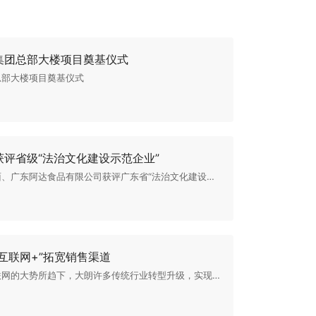
集团总部大楼项目奠基仪式
总部大楼项目奠基仪式
评省级“法治文化建设示范企业”
我镇的乐动网页版登录界面、广东阿达食品有限公司获评广东省“法治文化建设示范企业”，昨天下午，这两家企业举行了简单又隆重揭牌仪式。 镇党委副书记李道军和镇政法办、司法...
互联网+”拓宽销售渠道
互联网正蓬勃发展，在互联网的大势所趋下，大朗许多传统行业转型升级，实现实体与“互联网+”的结合。记者在今天（9月7日）在采访中获悉，目前乐动网页版登录界面网店已上线，这标志着该企...