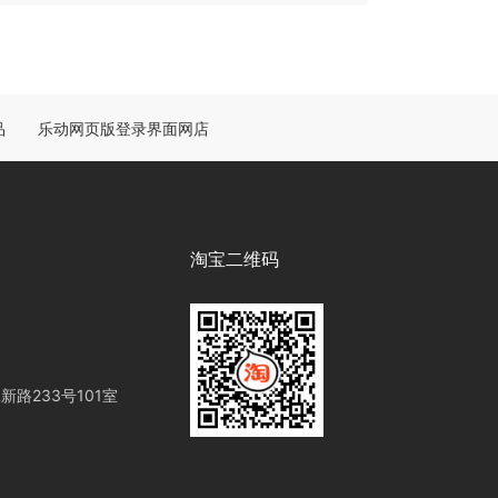
品
乐动网页版登录界面网店
淘宝二维码
路233号101室