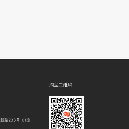
淘宝二维码
路233号101室